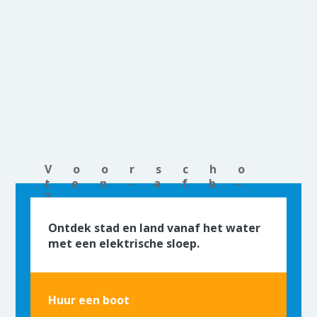
Voorscho
ten-afb-
3
2 april
Ontdek stad en land vanaf het water
2020
met een elektrische sloep.
Read
More
Huur een boot