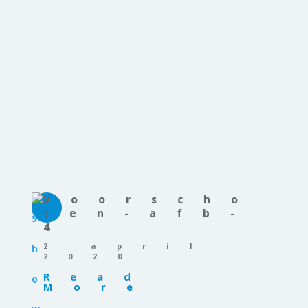
Voorscho
ten-afb-
4
2 april
2020
Read
More