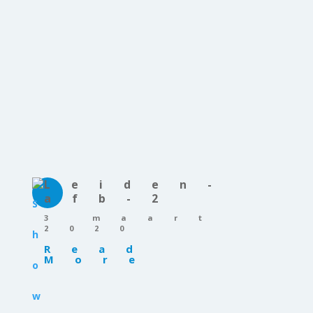
Leiden-
afb-2
3 maart
2020
Read
More