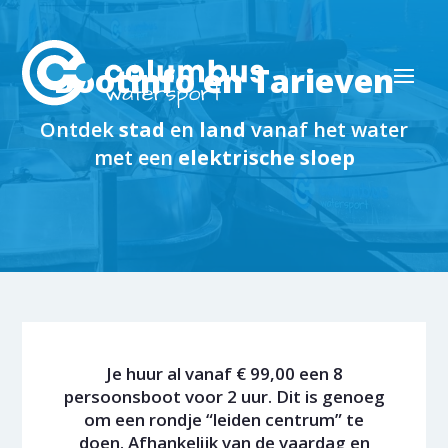
Bootinfo en Tarieven
Ontdek
stad
en
land
vanaf het water
met een
elektrische sloep
Je huur al vanaf € 99,00 een 8
persoonsboot voor 2 uur. Dit is genoeg
om een rondje “leiden centrum” te
doen. Afhankelijk van de vaardag en