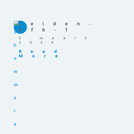
Leiden-
afb-1
3 maart
2020
Read
More