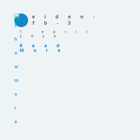
Leiden-
afb-3
1 april
2020
Read
More