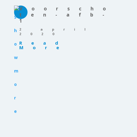
Voorscho
ten-afb-
1
2 april
2020
Read
More