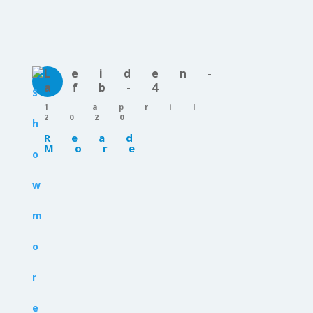
Leiden-
afb-4
1 april
2020
Read
More