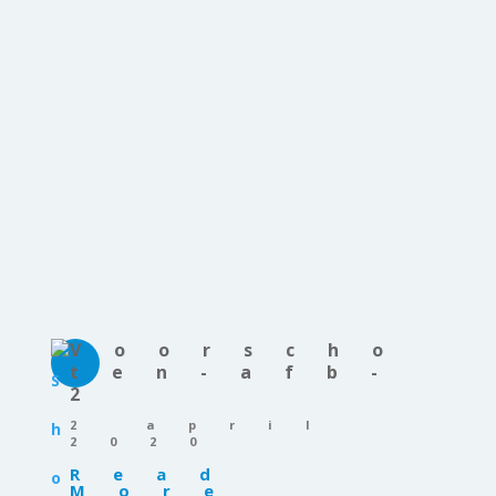
Voorscho
ten-afb-
2
2 april
2020
Read
More